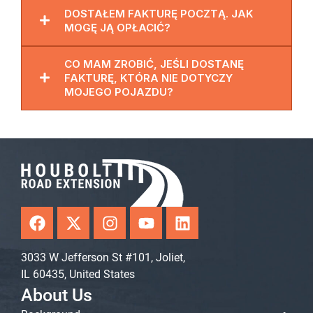
DOSTAŁEM FAKTURĘ POCZTĄ. JAK
MOGĘ JĄ OPŁACIĆ?
CO MAM ZROBIĆ, JEŚLI DOSTANĘ
FAKTURĘ, KTÓRA NIE DOTYCZY
MOJEGO POJAZDU?
F
X
I
Y
L
a
-
n
o
i
c
t
s
u
n
3033 W Jefferson St #101, Joliet,
e
w
t
t
k
IL 60435, United States
b
i
a
u
e
o
t
g
b
d
About Us
o
t
r
e
i