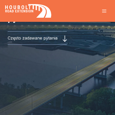
Często zadawane
Skip
to
pytania
content
Często zadawane pytania