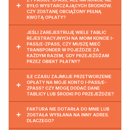
BYŁO WYSTARCZAJĄCYCH ŚRODKÓW.
CZY ZOSTANĘ OBCIĄŻONY PEŁNĄ
KWOTĄ OPŁATY?
JEŚLI ZAREJESTRUJĘ WIELE TABLIC
REJESTRACYJNYCH NA MOIM KONCIE I-
PASS/E-ZPASS, CZY MUSZĘ MIEĆ
TRANSPONDER W POJEŹDZIE ZA
KAŻDYM RAZEM, GDY PRZEJEŻDŻAM
PRZEZ OBIEKT PŁATNY?
ILE CZASU ZAJMUJE PRZETWORZENIE
OPŁATY NA MOJE KONTO I-PASS/E-
ZPASS? CZY MOGĘ DODAĆ DANE
TABLICY LUB ŚRODKI PO PRZEJEŹDZIE?
FAKTURA NIE DOTARŁA DO MNIE LUB
ZOSTAŁA WYSŁANA NA INNY ADRES.
DLACZEGO?