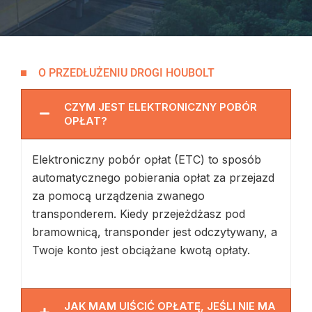
O PRZEDŁUŻENIU DROGI HOUBOLT
CZYM JEST ELEKTRONICZNY POBÓR
OPŁAT?
Elektroniczny pobór opłat (ETC) to sposób
automatycznego pobierania opłat za przejazd
za pomocą urządzenia zwanego
transponderem. Kiedy przejeżdżasz pod
bramownicą, transponder jest odczytywany, a
Twoje konto jest obciążane kwotą opłaty.
JAK MAM UIŚCIĆ OPŁATĘ, JEŚLI NIE MA