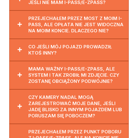
JEŚLI NIE MAM I-PASS/E-ZPASS?
PRZEJECHAŁEM PRZEZ MOST Z MOIM I-
PASS, ALE OPŁATA NIE JEST WIDOCZNA
NA MOIM KONCIE. DLACZEGO NIE?
CO JEŚLI MÓJ POJAZD PROWADZIŁ
KTOŚ INNY?
MAMA WAŻNY I-PASS/E-ZPASS, ALE
SYSTEM I TAK ZROBIŁ MI ZDJĘCIE. CZY
ZOSTANĘ OBCIĄŻONY PODWÓJNIE?
CZY KAMERY NADAL MOGĄ
ZAREJESTROWAĆ MOJE DANE, JEŚLI
JADĘ BLISKO ZA INNYM POJAZDEM LUB
PORUSZAM SIĘ POBOCZEM?
PRZEJECHAŁEM PRZEZ PUNKT POBORU
Z I-PASS/E-ZPASS, ALE NA KONCIE NIE